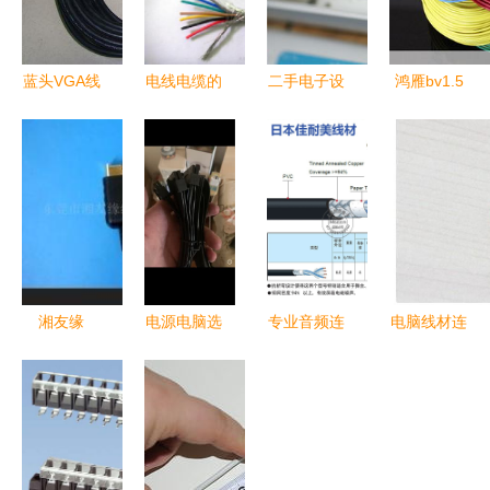
蓝头VGA线
电线电缆的
二手电子设
鸿雁bv1.5
赛格电子市
字母代表
备的闲置新
100m电脑
场的专业之
玩法 读书
线材评测
选，电脑与
郎P25、Wii
综合性能与
显示器连接
与HIFI线材
使用体验解
的核心保障
的跨界探索
析
湘友缘
电源电脑选
专业音频连
电脑线材连
PS2/PSX
购指南 京
接线材全解
接 常见计
AV连接线
东电线材如
析 从
算机组件安
为经典主机
何满足需求
MSEER到
装指南
重塑影音体
与性价比解
Amphenol
验
析
的热门选择