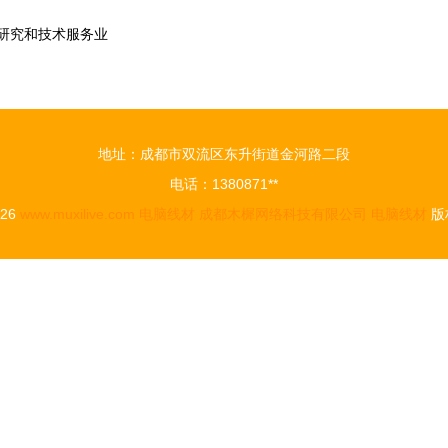
学研究和技术服务业
地址：成都市双流区东升街道金河路二段
电话：1380871**
026
www.muxilive.com
电脑线材
成都木樨网络科技有限公司
电脑线材
版