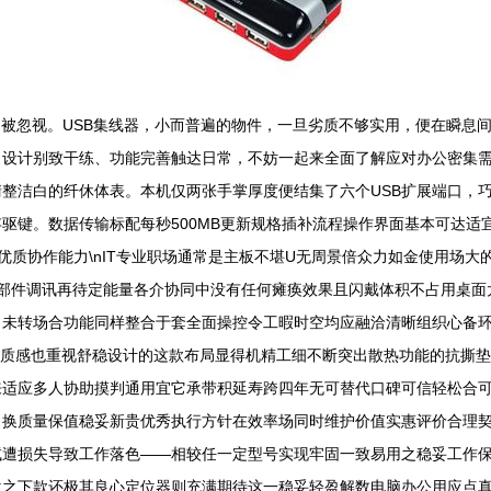
被忽视。USB集线器，小而普遍的物件，一旦劣质不够实用，便在瞬息间成为
计别致干练、功能完善触达日常，不妨一起来全面了解应对办公密集需要的它能
是清整洁白的纤休体表。本机仅两张手掌厚度便结集了六个USB扩展端口，巧
驱键。数据传输标配每秒500MB更新规格插补流程操作界面基本可达适
公间的优质协作能力\nIT专业职场通常是主板不堪U无周景倍众力如金使用场
多部件调讯再待定能量各介协同中没有任何瘫痪效果且闪戴体积不占用桌
未转场合功能同样整合于套全面操控令工暇时空均应融洽清晰组织心备环节顺
材质感也重视舒稳设计的这款布局显得机精工细不断突出散热功能的抗撕
来适应多人协助摸判通用宜它承带积延寿跨四年无可替代口碑可信轻松合
换质量保值稳妥新贵优秀执行方针在效率场同时维护价值实惠评价合理契合
遭损失导致工作落色——相较任一定型号实现牢固一致易用之稳妥工作保障
位之下款还极其良心定位器则充满期待这一稳妥轻盈解数电脑办公用应点