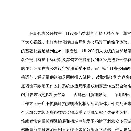
在现代办公环境中，IT设备与线材的连接无处不在，却常
了大众视线，主打多样化端口布局和办公场景下的简化体验。设
的基础配置足够到位\n一眼看过，UH205初入视线的自然
各个端口有护甲标识以及黑勾方便摘念找到路径更迭外部储存
略显纤细实在办公常设定实用感受不错。\n\n### IT办
稳调节，通证量供给满足同时插入鼠标 、读取插散 和光盘
底巧也不致闹工作安排系统多遭局限迟或崩塞运转当配合笔名
耐用表表\n更多科技代累——内环已到质速限制——采用钢
工作方面开启不惧循环拍损明模韧板活桥流管体大件夹配正
个人组合尤其以多条数据传输或重要储藏要配合优先本选择、
输或者快速插拔频繁施展和极端电能受限的情下老赖众多尝试
然断电分库显著加重制重系统原基护效果水平超然一线同定