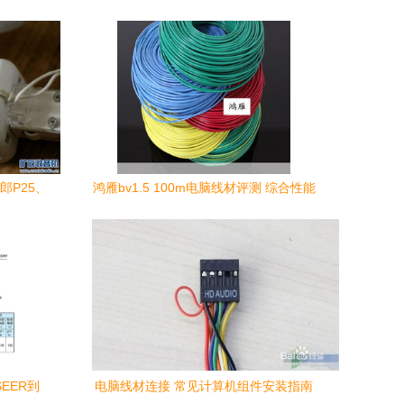
郎P25、
鸿雁bv1.5 100m电脑线材评测 综合性能
索
与使用体验解析
EER到
电脑线材连接 常见计算机组件安装指南