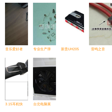
线性能评测
鸿达电线制
电子线材厂
接的未来
35元降至
品厂高端转
销售部 主
——专访东
27.90元，
接卡及电脑
营 我工厂
莞缔尼斯电
千兆稳定传
线材产品一
生产各种
子科技有限
输最佳选择
览
vga
公司
音乐爱好者
专业生产弹
新贵UH205
雷鸣之音
的口袋宝藏
簧，质优价
轻便高效办
硕美科
｜海贝FD3
廉——供应
公的新宠儿
MH438电
耳放 好用
各式片弹簧
脑头戴耳机
不贵的轻量
与电脑线材
评测
级惊喜
3.15耳机快
台北电脑展
乐购,硕美
看点预测