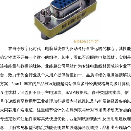
在当今数字化时代，电脑系统作为驱动各行各业运转的核心，其性能
稳定性离不开每一个微小的组件。其中，看似不起眼的电脑线材，实则是
连接能量与数据的脉络。龙能超公司网站作为专注电脑线材领域的专业平
台，致力于为全行业及个人用户提供价值如一、品质卓绝的电脑连接解决
方案。\n\n1. 丰富的产品线\n龙能超网站供应多种经典规格与高级计算机
互连线材，涵盖但不限于主电源线、SATA数据线、多种类型转接线、信
号传递线直至耐用型工业处理加征铜质内芯线缆以及与扩展路径设备的以
太同芯用户端电缆。注重细节设计的布局列表与针对市场需求动态附加的
专选定款式让配件兼容高效便捷优化，匹配测试游戏配件及应用组建设理
念。了解常见板型和指定功能会明显加强选择角度调控，品相出令现场个